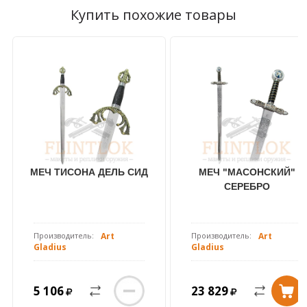
Средневековое оружие
Мечи
Вы находитесь в разделе:
Купить похожие товары
Средневековые мечи
Мечи героев фэнтези
МЕЧ ТИCОНА ДЕЛЬ СИД
МЕЧ "МАСОНСКИЙ"
СЕРЕБРО
Производитель:
Art
Производитель:
Art
Gladius
Gladius
5 106
23 829